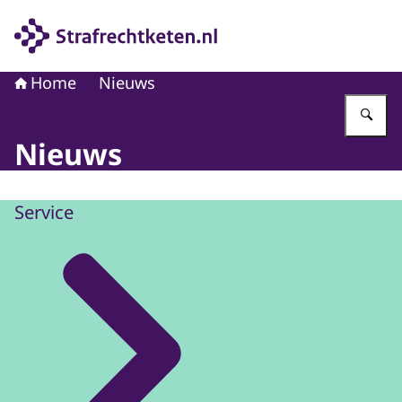
Naar de homepage van Strafrechtketen
Home
Nieuws
Vu
Nieuws
Service