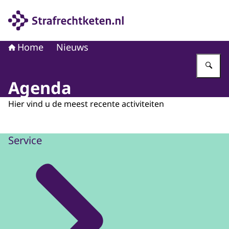
Naar de homepage van Strafrechtketen
Home
Nieuws
Vu
Agenda
Hier vind u de meest recente activiteiten
Service