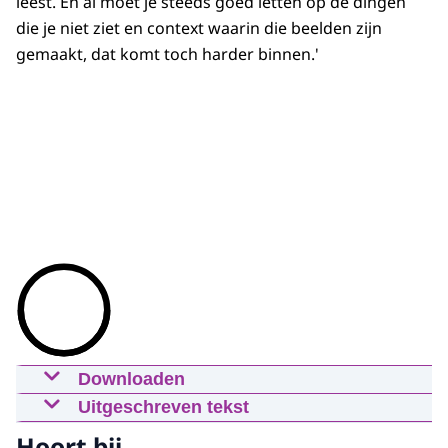
leest. En al moet je steeds goed letten op de dingen
die je niet ziet en context waarin die beelden zijn
gemaakt, dat komt toch harder binnen.'
Downloaden
Gerrit van der Burg over het nieuwe
Uitgeschreven tekst
Wetboek van Strafvordering.
Er zijn verschillende soorten van
Hoort bij