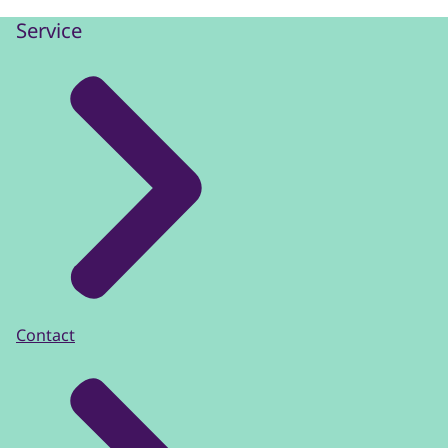
gelegenheid om hun rechten op een goed
Service
en rechtsstatelijke manier waar te maken.
En vervolgens, en daar rekenen we heel erg
op: door het verleggen van het
zwaartepunt van het onderzoek inde
voorfase, dus voordat de zitting begint,
gaan we ervan uit dat we een versnelling
kunnen bereiken in het afdoen van zaken
waardoor de doorlooptijden korter
worden. En dat is natuurlijk hartstikke
belangrijk, zowel voor de verdachte als voor
een slechtoffer. Want je ziet uit naar het
einde van het onderzoek waarbij je
Contact
betrokken bent en waarin je daadwerkelijk
een rol hebt gespeeld, hetzij de een, hetzij
de ander.