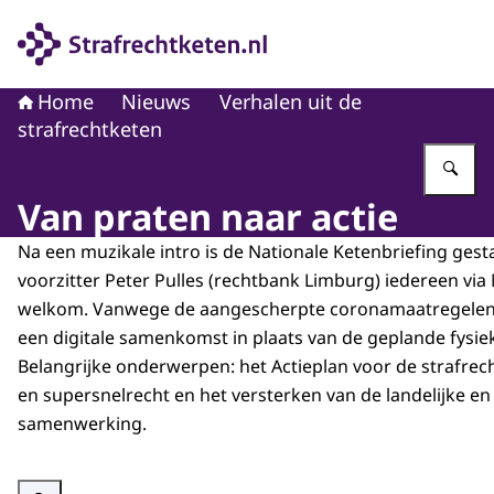
Naar de homepage van Strafrechtketen
Home
Nieuws
Verhalen uit de
strafrechtketen
Vu
Van praten naar actie
Na een muzikale intro is de Nationale Ketenbriefing gest
voorzitter Peter Pulles (rechtbank Limburg) iedereen vi
welkom. Vanwege de aangescherpte coronamaatregelen 
een digitale samenkomst in plaats van de geplande fysie
Belangrijke onderwerpen: het Actieplan voor de strafrec
en supersnelrecht en het versterken van de landelijke en
samenwerking.
Vergroot afbeelding Afbeelding Nationale Ketenbriefing 22 november 2021