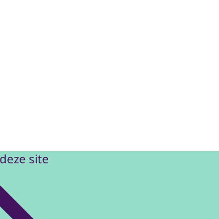
els al twintig
ieuwe wetboek
deze site