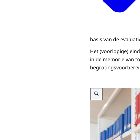
basis van de evaluati
Het (voorlopige) ei
in de memorie van toe
begrotingsvoorberei
Vergroot afbeelding Wetboe