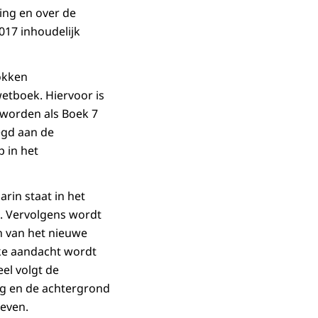
ing en over de
017 inhoudelijk
okken
etboek. Hiervoor is
 worden als Boek 7
egd aan de
p in het
aarin staat in het
k. Vervolgens wordt
n van het nieuwe
jke aandacht wordt
el volgt de
ng en de achtergrond
geven.