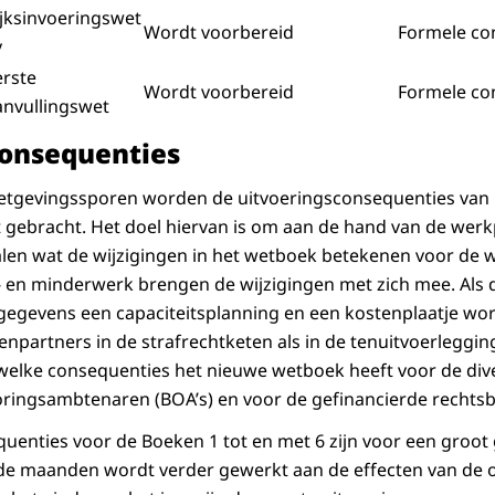
ijksinvoeringswet
Wordt voorbereid
Formele con
v
erste
Wordt voorbereid
Formele con
anvullingswet
consequenties
 wetgevingssporen worden de uitvoeringsconsequenties van
t gebracht. Het doel hiervan is om aan de hand van de wer
alen wat de wijzigingen in het wetboek betekenen voor de
 en minderwerk brengen de wijzigingen met zich mee. Als dat
gegevens een capaciteitsplanning en een kostenplaatje wo
npartners in de strafrechtketen als in de tenuitvoerleggi
elke consequenties het nieuwe wetboek heeft voor de div
ingsambtenaren (BOA’s) en voor de gefinancierde rechtsbi
uenties voor de Boeken 1 tot en met 6 zijn voor een groot 
e maanden wordt verder gewerkt aan de effecten van de 