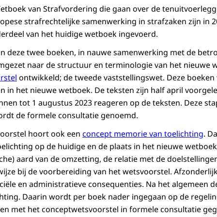
tboek van Strafvordering die gaan over de tenuitvoerlegg
opese strafrechtelijke samenwerking in strafzaken zijn in 2
erdeel van het huidige wetboek ingevoerd.
zijn deze twee boeken, in nauwe samenwerking met de betr
mgezet naar de structuur en terminologie van het nieuwe w
rstel
ontwikkeld; de tweede vaststellingswet. Deze boeken
in het nieuwe wetboek. De teksten zijn half april voorgel
unnen tot 1 augustus 2023 reageren op de teksten. Deze sta
rdt de formele consultatie genoemd.
voorstel hoort ook een
concept memorie van toelichting
. D
elichting op de huidige en de plaats in het nieuwe wetboe
che) aard van de omzetting, de relatie met de doelstellinge
jze bij de voorbereiding van het wetsvoorstel. Afzonderli
ciële en administratieve consequenties. Na het algemeen de
ichting. Daarin wordt per boek nader ingegaan op de regeli
en met het conceptwetsvoorstel in formele consultatie ge