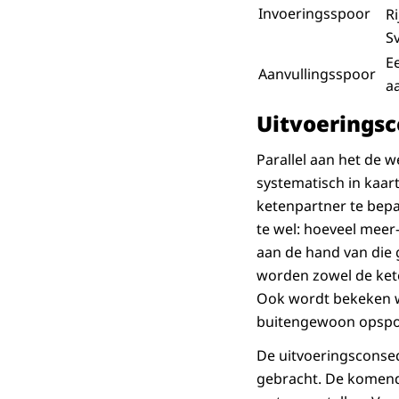
Invoeringsspoor
R
S
E
Aanvullingsspoor
a
Uitvoerings
Parallel aan het de
systematisch in kaar
ketenpartner te bep
te wel: hoeveel meer-
aan de hand van die 
worden zowel de kete
Ook wordt bekeken w
buitengewoon opspor
De uitvoeringsconseq
gebracht. De komend