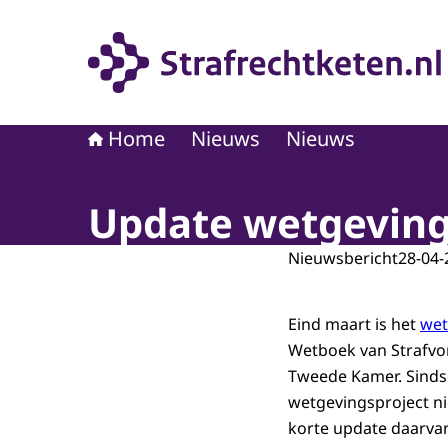
Naar de homepage van Strafrechtketen
Home
Nieuws
Nieuws
Update wetgeving
Nieuwsbericht
28-04-
Eind maart is het
wet
Wetboek van Strafvor
Tweede Kamer. Sindsd
wetgevingsproject ni
korte update daarvan