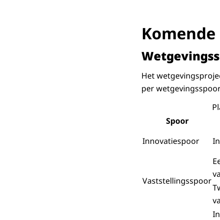
Komende 
Wetgevingss
Het wetgevingsprojec
per wetgevingsspoor 
Pl
Spoor
Innovatiespoor
I
E
v
Vaststellingsspoor
T
v
I