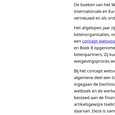
De boeken van het We
internationale en Eur
vernieuwd en als ond
Het afgelopen jaar 
ketenorganisaties, o
een
concept wetsvoo
en Boek 8 opgenomen 
ketenpartners. Zij k
wetgevingsproces wo
Bij het concept wets
algemene deel een to
ingegaan de (technis
wetboek en de werkwi
besteed aan de finan
artikelsgewijze toel
daarvan. Deze is sam