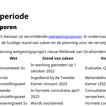
periode
poren
t bestaat uit verschillende
wetgevingssporen
. In ondersta
de huidige stand van zaken en de planning voor de vervol
anning wetgevingsproject nieuw Wetboek van Strafvorder
Wet
Stand van zaken
Vo
In werking getreden op 1
nnovatiewet Sv
Evaluatie, 
oktober 2022
erste
Ingediend bij de Tweede
Behandelin
aststellingswet
Kamer inmaart 2023
Kamer (202
weede
In formele consultatie april
Consultatie
aststellingswet
2023
verwerken,
nvoeringswet Sv
Wordt voorbereid
Formele con