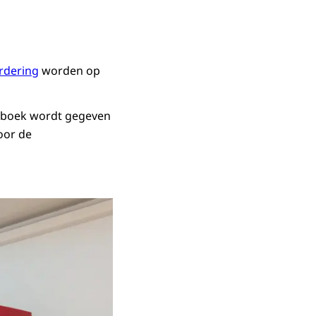
rdering
worden op
etboek wordt gegeven
oor de