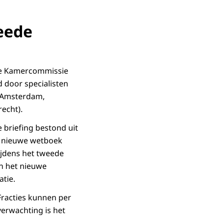
eede
ste Kamercommissie
d door specialisten
it Amsterdam,
echt).
 briefing bestond uit
et nieuwe wetboek
ijdens het tweede
an het nieuwe
tie.
 Fracties kunnen per
verwachting is het