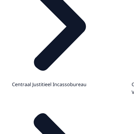
Centraal Justitieel Incassobureau
C
V