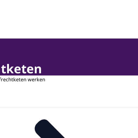
htketen
afrechtketen werken